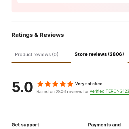
Ratings & Reviews
Store reviews (2806)
Product reviews (0)
5.0
Very satisfied
verified TERONG12
Based on 2806 reviews for
Get support
Payments and