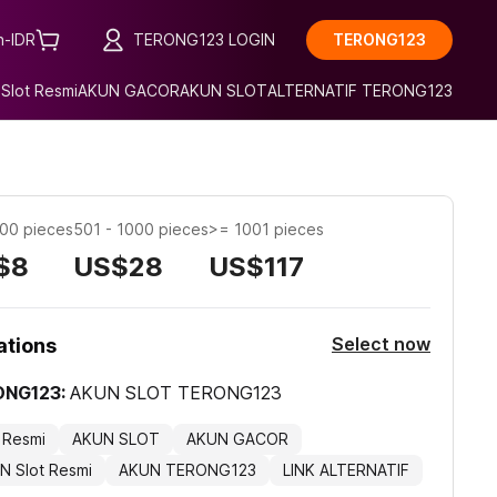
h-IDR
TERONG123 LOGIN
TERONG123
Slot Resmi
AKUN GACOR
AKUN SLOT
ALTERNATIF TERONG123
500 pieces
501 - 1000 pieces
>= 1001 pieces
$8
US$28
US$117
Select now
ations
ONG123:
AKUN SLOT TERONG123
 Resmi
AKUN SLOT
AKUN GACOR
N Slot Resmi
AKUN TERONG123
LINK ALTERNATIF