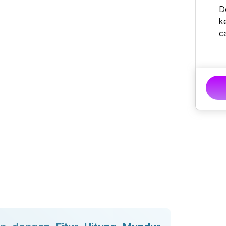
D
k
c